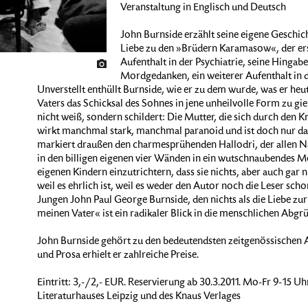
Veranstaltung in Englisch und Deutsch
John Burnside erzählt seine eigene Geschicht
Liebe zu den »Brüdern Karamasow«, der ers
Aufenthalt in der Psychiatrie, seine Hingabe
Mordgedanken, ein weiterer Aufenthalt in de
Unverstellt enthüllt Burnside, wie er zu dem wurde, was er heute
Vaters das Schicksal des Sohnes in jene unheilvolle Form zu g
nicht weiß, sondern schildert: Die Mutter, die sich durch den K
wirkt manchmal stark, manchmal paranoid und ist doch nur da
markiert draußen den charmesprühenden Hallodri, der allen Na
in den billigen eigenen vier Wänden in ein wutschnaubendes Mo
eigenen Kindern einzutrichtern, dass sie nichts, aber auch gar 
weil es ehrlich ist, weil es weder den Autor noch die Leser sch
Jungen John Paul George Burnside, den nichts als die Liebe zur
meinen Vater« ist ein radikaler Blick in die menschlichen Abgr
John Burnside gehört zu den bedeutendsten zeitgenössischen A
und Prosa erhielt er zahlreiche Preise.
Eintritt: 3,-/2,- EUR. Reservierung ab 30.3.2011. Mo-Fr 9-15 Uh
Literaturhauses Leipzig und des Knaus Verlages