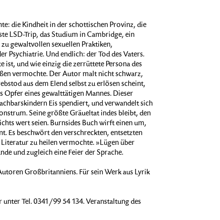
e: die Kindheit in der schottischen Provinz, die
te LSD-Trip, das Studium in Cambridge, ein
 zu gewaltvollen sexuellen Praktiken,
r Psychiatrie. Und endlich: der Tod des Vaters.
 ist, und wie einzig die zerrüttete Persona des
ießen vermochte. Der Autor malt nicht schwarz,
rebstod aus dem Elend selbst zu erlösen scheint,
s Opfer eines gewalttätigen Mannes. Dieser
chbarskindern Eis spendiert, und verwandelt sich
nstrum. Seine größte Gräueltat indes bleibt, den
nichts wert seien. Burnsides Buch wirft einen um,
ont. Es beschwört den verschreckten, entsetzten
 Literatur zu heilen vermochte. »Lügen über
ünde und zugleich eine Feier der Sprache.
utoren Großbritanniens. Für sein Werk aus Lyrik
r unter Tel. 0341/99 54 134. Veranstaltung des