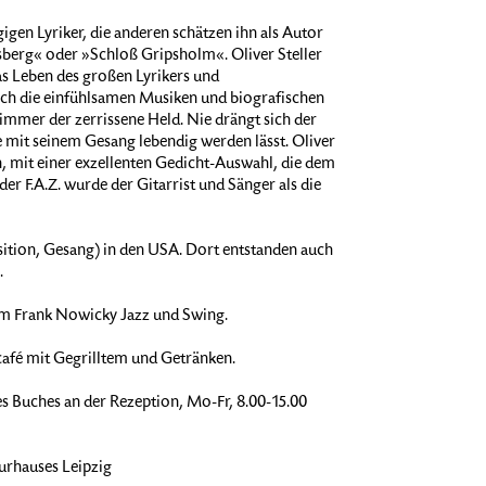
igen Lyriker, die anderen schätzen ihn als Autor
berg« oder »Schloß Gripsholm«. Oliver Steller
s Leben des großen Lyrikers und
ch die einfühlsamen Musiken und biografischen
immer der zerrissene Held. Nie drängt sich der
 mit seinem Gesang lebendig werden lässt. Oliver
en, mit einer exzellenten Gedicht-Auswahl, die dem
er F.A.Z. wurde der Gitarrist und Sänger als die
osition, Gesang) in den USA. Dort entstanden auch
.
m Frank Nowicky Jazz und Swing.
rcafé mit Gegrilltem und Getränken.
es Buches an der Rezeption, Mo-Fr, 8.00-15.00
urhauses Leipzig