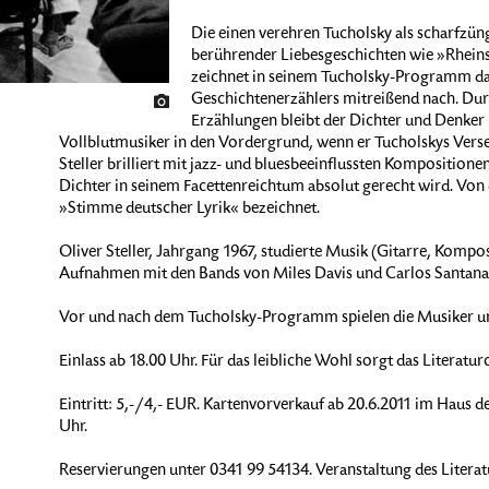
Die einen verehren Tucholsky als scharfzüng
berührender Liebesgeschichten wie »Rheins
zeichnet in seinem Tucholsky-Programm da
Geschichtenerzählers mitreißend nach. Dur
Erzählungen bleibt der Dichter und Denker 
Vollblutmusiker in den Vordergrund, wenn er Tucholskys Verse
Steller brilliert mit jazz- und bluesbeeinflussten Komposition
Dichter in seinem Facettenreichtum absolut gerecht wird. Von d
»Stimme deutscher Lyrik« bezeichnet.
Oliver Steller, Jahrgang 1967, studierte Musik (Gitarre, Komp
Aufnahmen mit den Bands von Miles Davis und Carlos Santana
Vor und nach dem Tucholsky-Programm spielen die Musiker u
Einlass ab 18.00 Uhr. Für das leibliche Wohl sorgt das Literatu
Eintritt: 5,-/4,- EUR. Kartenvorverkauf ab 20.6.2011 im Haus d
Uhr.
Reservierungen unter 0341 99 54134. Veranstaltung des Literat