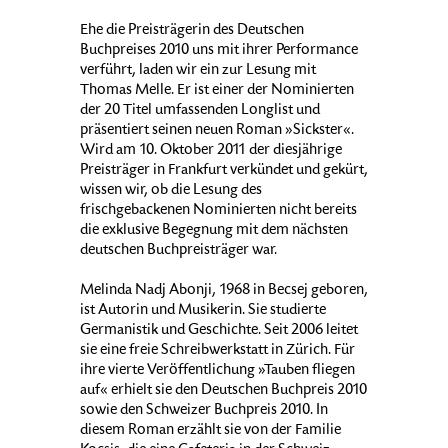
Ehe die Preisträgerin des Deutschen
Buchpreises 2010 uns mit ihrer Performance
verführt, laden wir ein zur Lesung mit
Thomas Melle. Er ist einer der Nominierten
der 20 Titel umfassenden Longlist und
präsentiert seinen neuen Roman »Sickster«.
Wird am 10. Oktober 2011 der diesjährige
Preisträger in Frankfurt verkündet und gekürt,
wissen wir, ob die Lesung des
frischgebackenen Nominierten nicht bereits
die exklusive Begegnung mit dem nächsten
deutschen Buchpreisträger war.
Melinda Nadj Abonji, 1968 in Becsej geboren,
ist Autorin und Musikerin. Sie studierte
Germanistik und Geschichte. Seit 2006 leitet
sie eine freie Schreibwerkstatt in Zürich. Für
ihre vierte Veröffentlichung »Tauben fliegen
auf« erhielt sie den Deutschen Buchpreis 2010
sowie den Schweizer Buchpreis 2010. In
diesem Roman erzählt sie von der Familie